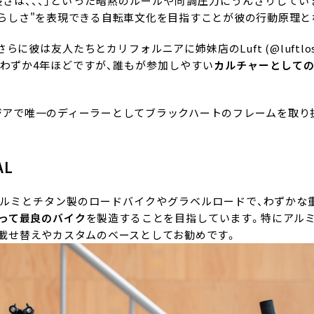
長さは、、、」といった暗黙のルールや同調圧力にうんざりしてい
"らしさ"を表現できる自転車文化を目指すことが彼の行動原理と
さらに彼は友人たちとカリフォルニアに姉妹店のLuft (
@luftlo
わずか4年ほどですが、誰もが参加しやすい
カルチャーとして
ジアで唯一のディーラーとしてブラックハートのフレームを取り
AL
ルミとチタン製のロードバイクやグラベルロードで、わずかな
って最良のバイク
を製造することを目指しています。特にアル
、載せ替えやカスタムのベースとしてお勧めです。