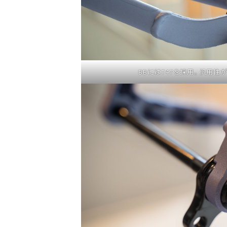
BBにはT47を採用。汎用性