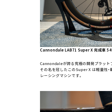
Cannondale LAB71 Super X 完成車
Cannondaleが誇る究極の開発プラッ
その名を冠したこのSuper X は軽
レーシングマシンです。