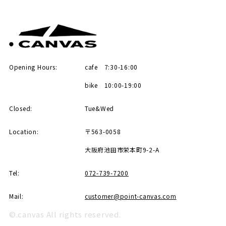
Opening Hours:
cafe 7:30-16:00
bike 10:00-19:00
Closed:
Tue&Wed
Location:
〒563-0058
大阪府池田市栄本町9-2-A
Tel:
072-739-7200
Mail:
customer@point-canvas.com
©.canvas All rights reserved.